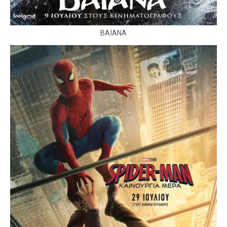
ΒΑΪΑΝΑ