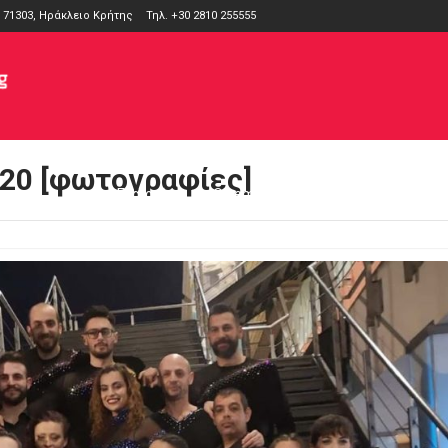
 71303, Ηράκλειο Κρήτης
Τηλ. +30 2810 255555
20 [φωτογραφίες]
Εταιρεία
Cinema
Καταστήματα
Pa