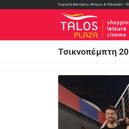
Σοφοκλή Βενιζέλου, Μίνωος & Πελασγών - ΤΚ
Τσικνοπέμπτη 20