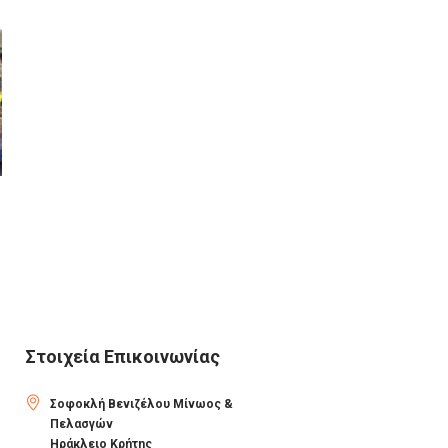
ΡΟΜΠΟΤΙΚΉ ΓΙΑ
ΤALOS PLAZA, SS/26
ΠΑΙΔΙΆ
Στοιχεία Επικοινωνίας
Σοφοκλή Βενιζέλου Μίνωος &
Πελασγών
Ηράκλειο Κρήτης