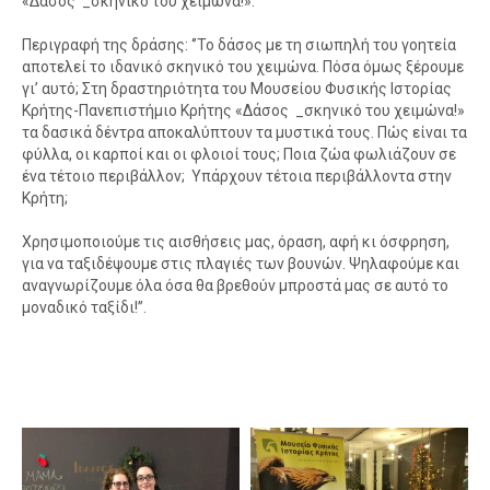
«Δάσος _σκηνικό του χειμώνα!».
Περιγραφή της δράσης: ‘’Το δάσος με τη σιωπηλή του γοητεία
αποτελεί το ιδανικό σκηνικό του χειμώνα. Πόσα όμως ξέρουμε
γι’ αυτό; Στη δραστηριότητα του Μουσείου Φυσικής Ιστορίας
Κρήτης-Πανεπιστήμιο Κρήτης «Δάσος _σκηνικό του χειμώνα!»
τα δασικά δέντρα αποκαλύπτουν τα μυστικά τους. Πώς είναι τα
φύλλα, οι καρποί και οι φλοιοί τους; Ποια ζώα φωλιάζουν σε
ένα τέτοιο περιβάλλον; Υπάρχουν τέτοια περιβάλλοντα στην
Κρήτη;
Χρησιμοποιούμε τις αισθήσεις μας, όραση, αφή κι όσφρηση,
για να ταξιδέψουμε στις πλαγιές των βουνών. Ψηλαφούμε και
αναγνωρίζουμε όλα όσα θα βρεθούν μπροστά μας σε αυτό το
μοναδικό ταξίδι!’’.